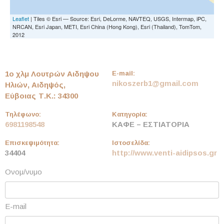
Leaflet
| Tiles © Esri — Source: Esri, DeLorme, NAVTEQ, USGS, Intermap, iPC,
NRCAN, Esri Japan, METI, Esri China (Hong Kong), Esri (Thailand), TomTom,
2012
1ο χλμ Λουτρών Αιδηψου
E-mail:
nikoszerb1@gmail.com
Ηλιών, Αιδηψός,
Εύβοιας
Τ.Κ.: 34300
Τηλέφωνο:
Κατηγορία:
6981198548
ΚΑΦΕ – ΕΣΤΙΑΤΟΡΙΑ
Επισκεψιμότητα:
Ιστοσελίδα:
34404
http://www.venti-aidipsos.gr
Ονομ/νυμο
E-mail